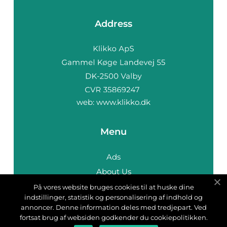
Address
web:
www.klikko.dk
Menu
Ads
About Us
Cookies
På vores website bruges cookies til at huske dine
indstillinger, statistik og personalisering af indhold og
Contact
annoncer. Denne information deles med tredjepart. Ved
Sitemap
fortsat brug af websiden godkender du cookiepolitikken.